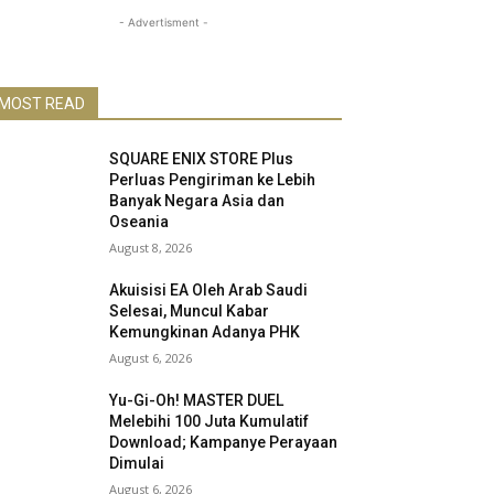
- Advertisment -
MOST READ
SQUARE ENIX STORE Plus
Perluas Pengiriman ke Lebih
Banyak Negara Asia dan
Oseania
August 8, 2026
Akuisisi EA Oleh Arab Saudi
Selesai, Muncul Kabar
Kemungkinan Adanya PHK
August 6, 2026
Yu-Gi-Oh! MASTER DUEL
Melebihi 100 Juta Kumulatif
Download; Kampanye Perayaan
Dimulai
August 6, 2026