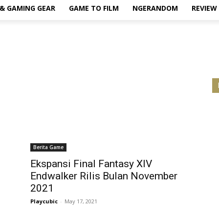
& GAMING GEAR
GAME TO FILM
NGERANDOM
REVIEW
Berita Game
Ekspansi Final Fantasy XIV
Endwalker Rilis Bulan November
2021
Playcubic
-
May 17, 2021