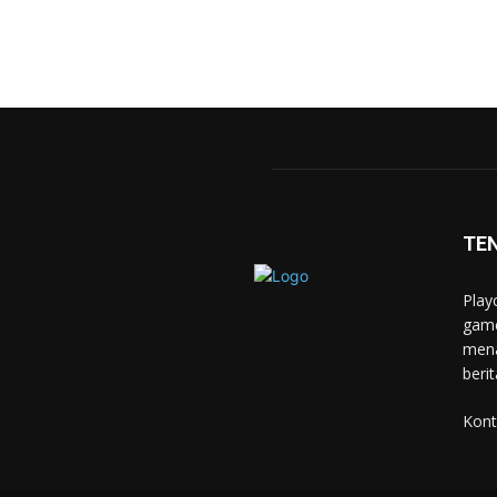
TE
Play
game
mena
berit
Kont