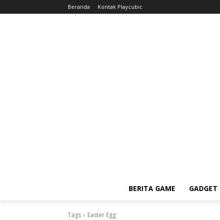
Beranda
Kontak Playcubic
BERITA GAME
GADGET 
Tags
Easter Egg