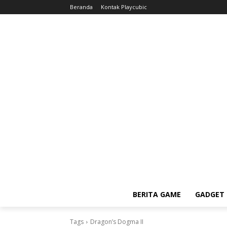
Beranda
Kontak Playcubic
BERITA GAME
GADGET 
Tags
Dragon’s Dogma II