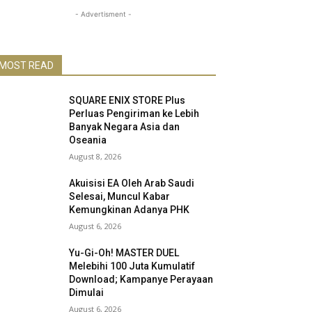
- Advertisment -
MOST READ
SQUARE ENIX STORE Plus
Perluas Pengiriman ke Lebih
Banyak Negara Asia dan
Oseania
August 8, 2026
Akuisisi EA Oleh Arab Saudi
Selesai, Muncul Kabar
Kemungkinan Adanya PHK
August 6, 2026
Yu-Gi-Oh! MASTER DUEL
Melebihi 100 Juta Kumulatif
Download; Kampanye Perayaan
Dimulai
August 6, 2026