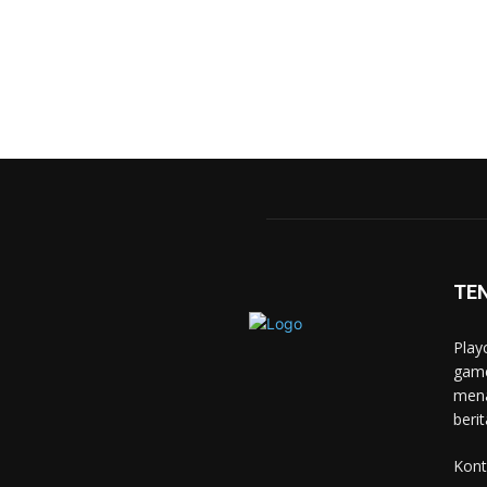
TE
Play
game
mena
berit
Kont