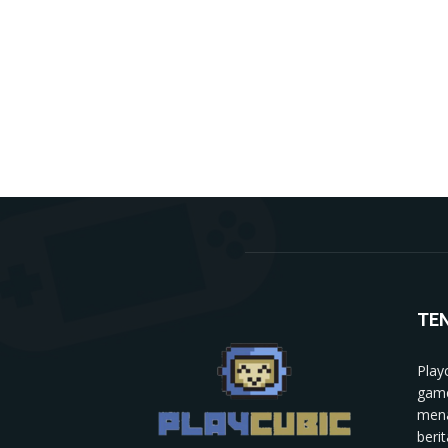
TE
Play
game
mena
berit