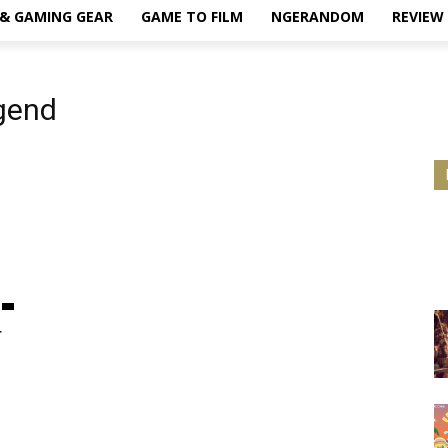
& GAMING GEAR
GAME TO FILM
NGERANDOM
REVIEW
gend
r