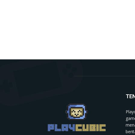
TE
Play
game
mena
berit