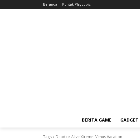
Beranda
Kontak Playcubic
BERITA GAME
GADGET 
Tags
Dead or Alive Xtreme: Venus Vacation