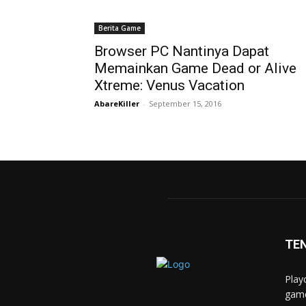
Berita Game
Browser PC Nantinya Dapat
Memainkan Game Dead or Alive
Xtreme: Venus Vacation
AbareKiller
-
September 15, 2016
TE
Play
game