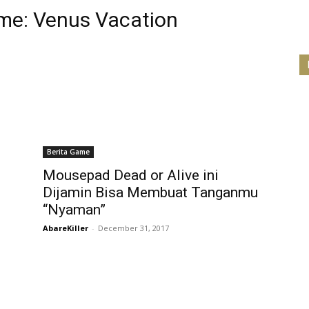
eme: Venus Vacation
Berita Game
Mousepad Dead or Alive ini
Dijamin Bisa Membuat Tanganmu
“Nyaman”
AbareKiller
-
December 31, 2017