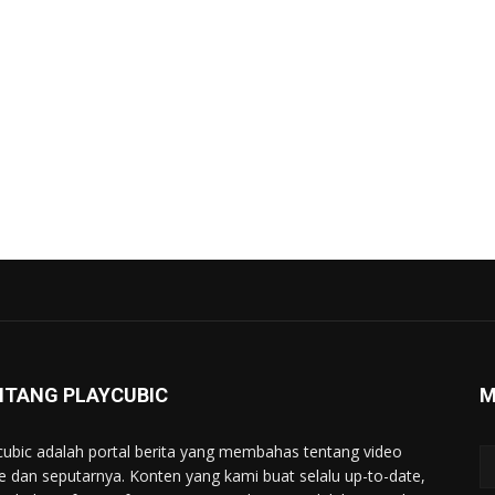
NTANG PLAYCUBIC
M
cubic adalah portal berita yang membahas tentang video
 dan seputarnya. Konten yang kami buat selalu up-to-date,