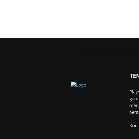
TE
Play
game
mena
berit
Kont