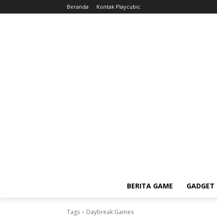
Beranda
Kontak Playcubic
BERITA GAME
GADGET 
Tags
Daybreak Games