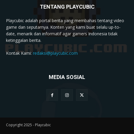
TENTANG PLAYCUBIC
Playcubic adalah portal berita yang membahas tentang video
game dan seputarnya. Konten yang kami buat selalu up-to-
date, menarik dan informatif agar gamers Indonesia tidak
ketinggalan berita.
Kontak Kami:
redaksi@playcubic.com
MEDIA SOSIAL
Copyright 2025 - Playcubic