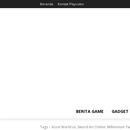
Beranda
Kontak Playcubic
BERITA GAME
GADGET 
Tags
Accel World vs. Sword Art Online: Millennium Twi