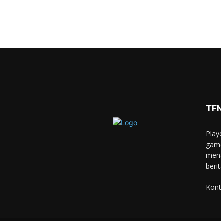
TE
Play
game
mena
berit
Kont