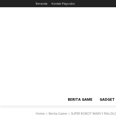
Beranda
Kontak Playcubic
BERITA GAME
GADGET 
Home
Berita Game
SUPER ROBOT WARS Y Rilis DLC 