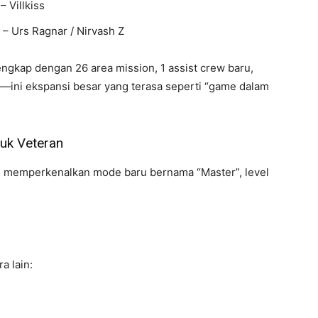
– Villkiss
– Urs Ragnar / Nirvash Z
lengkap dengan 26 area mission, 1 assist crew baru,
C—ini ekspansi besar yang terasa seperti “game dalam
tuk Veteran
ni memperkenalkan mode baru bernama “Master”, level
a lain: