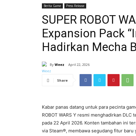
Berita Game
Press Release
SUPER ROBOT WAR
Expansion Pack “I
Hadirkan Mecha B
By
Weez
April 22, 2026
Share
Kabar panas datang untuk para pecinta gam
ROBOT WARS Y
resmi menghadirkan DLC ter
pada 22 April 2026. Konten tambahan ini te
via Steam®, membawa segudang fitur baru 