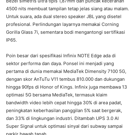
Bezel simetris ultra tipis 1,87mm dan puncak kecerahan
4500 nits membuat tampilan tetap jelas siang atau malam.
Untuk suara, ada dual stereo speaker JBL yang disetel
profesional. Perlindungan layarnya memakai Corning
Gorilla Glass 7i, sementara bodi mengantongi sertifikasi
IP65.
Poin besar dari spesifikasi Infinix NOTE Edge ada di
sektor performa dan daya. Ponsel ini menjadi yang
pertama di dunia memakai MediaTek Dimensity 7100 5G,
dengan skor AnTuTu V11 tembus 810.000 dan dukungan
hingga 90fps di Honor of Kings. Infinix juga membawa 13
optimasi 5G bersama MediaTek, termasuk klaim
bandwidth video lebih cepat hingga 30% di area padat,
peningkatan keberhasilan panggilan 5% saat bergerak,
dan 33% di lingkungan industri. Ditambah UPS 3.0 AI
Super Signal untuk optimasi sinyal dari subway sampai
parkir bawah tanah.