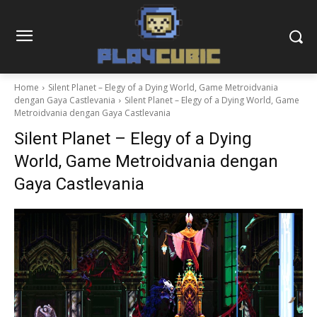
Home
Silent Planet – Elegy of a Dying World, Game Metroidvania
dengan Gaya Castlevania
Silent Planet – Elegy of a Dying World, Game
Metroidvania dengan Gaya Castlevania
Silent Planet – Elegy of a Dying
World, Game Metroidvania dengan
Gaya Castlevania