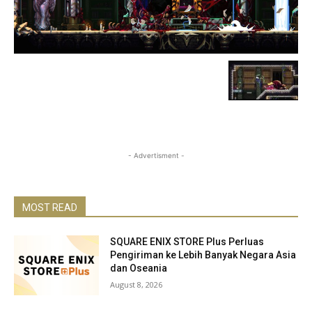
- Advertisment -
MOST READ
SQUARE ENIX STORE Plus Perluas
Pengiriman ke Lebih Banyak Negara Asia
dan Oseania
August 8, 2026