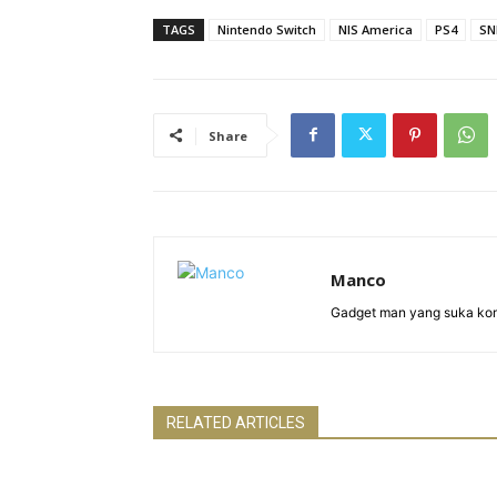
TAGS
Nintendo Switch
NIS America
PS4
SN
Share
Manco
Gadget man yang suka ko
RELATED ARTICLES