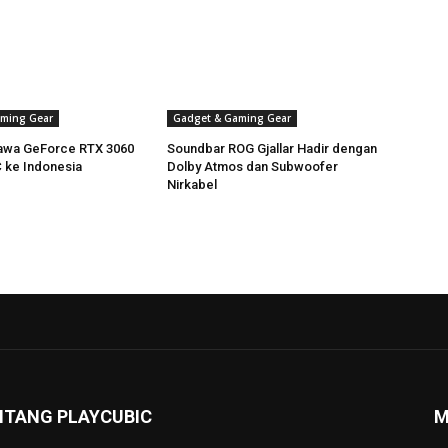
ming Gear
Gadget & Gaming Gear
awa GeForce RTX 3060
Soundbar ROG Gjallar Hadir dengan
C ke Indonesia
Dolby Atmos dan Subwoofer
Nirkabel
NTANG PLAYCUBIC
M