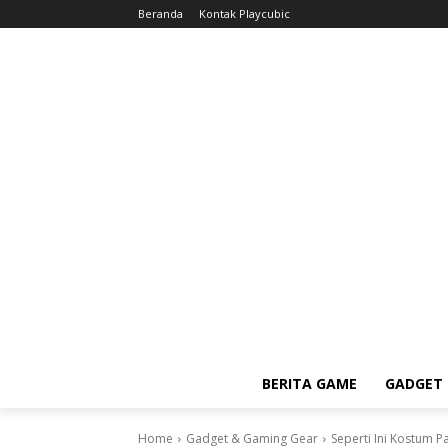
Beranda
Kontak Playcubic
BERITA GAME
GADGET 
Home
Gadget & Gaming Gear
Seperti Ini Kostum P