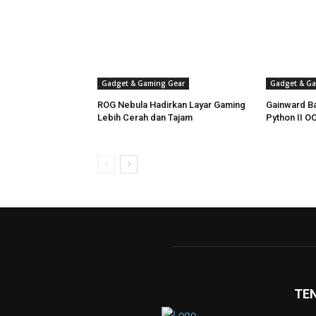
Gadget & Gaming Gear
Gadget & Ga
ROG Nebula Hadirkan Layar Gaming
Gainward B
Lebih Cerah dan Tajam
Python II O
TE