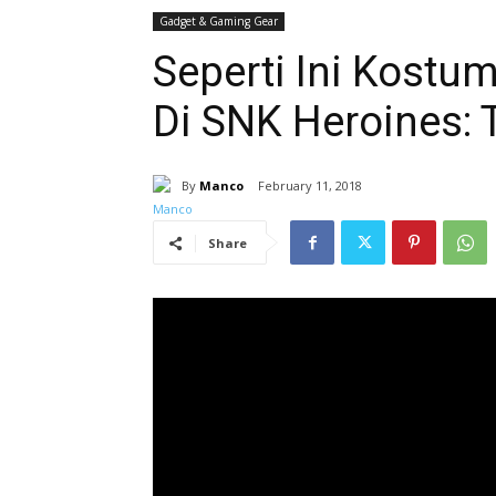
Gadget & Gaming Gear
Seperti Ini Kostu
Di SNK Heroines:
By
Manco
February 11, 2018
Share