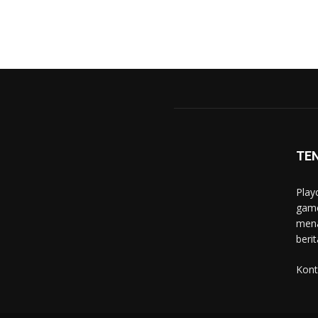
TE
Play
game
mena
berit
Kont