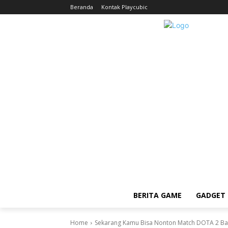
Beranda
Kontak Playcubic
BERITA GAME
GADGET 
Home
Sekarang Kamu Bisa Nonton Match DOTA 2 B