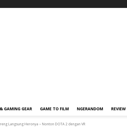
& GAMING GEAR
GAME TO FILM
NGERANDOM
REVIEW
areng Langsung Heronya
Nonton DOTA 2 dengan VR