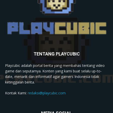
TENTANG PLAYCUBIC
Playcubic adalah portal berita yang membahas tentang video
game dan seputarnya. Konten yang kami buat selalu up-to-
date, menarik dan informatif agar gamers Indonesia tidak
ketinggalan berita.
Kontak Kami:
redaksi@playcubic.com