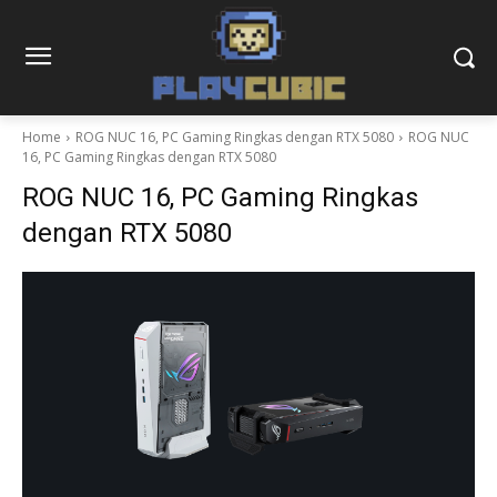
Home
ROG NUC 16, PC Gaming Ringkas dengan RTX 5080
ROG NUC
16, PC Gaming Ringkas dengan RTX 5080
ROG NUC 16, PC Gaming Ringkas
dengan RTX 5080