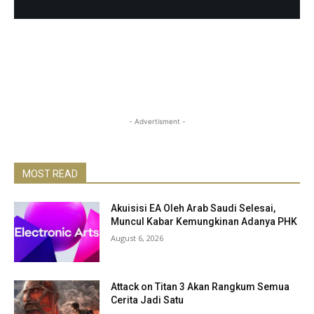
- Advertisment -
MOST READ
Akuisisi EA Oleh Arab Saudi Selesai,
Muncul Kabar Kemungkinan Adanya PHK
August 6, 2026
Attack on Titan 3 Akan Rangkum Semua
Cerita Jadi Satu