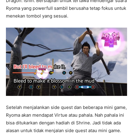
Dragon: Ishin. Bersiaplah untuk tertawa mendengar suara
Ryoma yang powerfull sambil berusaha tetap fokus untuk
menekan tombol yang sesuai.
Setelah menjalankan side quest dan beberapa mini game,
Ryoma akan mendapat Virtue atau pahala. Nah pahala ini
bisa ditukarkan dengan hadiah di Shrine. Jadi tidak ada
alasan untuk tidak menjalan side quest atau mini game.