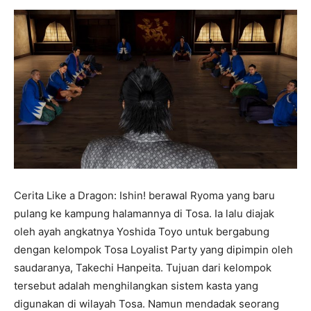
Cerita Like a Dragon: Ishin! berawal Ryoma yang baru
pulang ke kampung halamannya di Tosa. Ia lalu diajak
oleh ayah angkatnya Yoshida Toyo untuk bergabung
dengan kelompok Tosa Loyalist Party yang dipimpin oleh
saudaranya, Takechi Hanpeita. Tujuan dari kelompok
tersebut adalah menghilangkan sistem kasta yang
digunakan di wilayah Tosa. Namun mendadak seorang