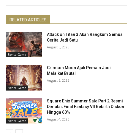
RELATED ARTICLES
Attack on Titan 3 Akan Rangkum Semua
Cerita Jadi Satu
August 5, 2026
Berita Game
Crimson Moon Ajak Pemain Jadi
Malaikat Brutal
August 5, 2026
Berita Game
Square Enix Summer Sale Part 2 Resmi
Dimulai, Final Fantasy VII Rebirth Diskon
Hingga 60%
August 4, 2026
Berita Game