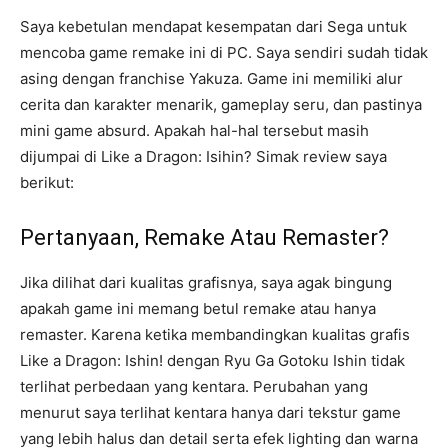
Saya kebetulan mendapat kesempatan dari Sega untuk
mencoba game remake ini di PC. Saya sendiri sudah tidak
asing dengan franchise Yakuza. Game ini memiliki alur
cerita dan karakter menarik, gameplay seru, dan pastinya
mini game absurd. Apakah hal-hal tersebut masih
dijumpai di Like a Dragon: Isihin? Simak review saya
berikut:
Pertanyaan, Remake Atau Remaster?
Jika dilihat dari kualitas grafisnya, saya agak bingung
apakah game ini memang betul remake atau hanya
remaster. Karena ketika membandingkan kualitas grafis
Like a Dragon: Ishin! dengan Ryu Ga Gotoku Ishin tidak
terlihat perbedaan yang kentara. Perubahan yang
menurut saya terlihat kentara hanya dari tekstur game
yang lebih halus dan detail serta efek lighting dan warna