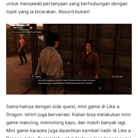
untuk menjawab pertanyaan yang berhubungan dengan
topik yang ia bicarakan. Absurd bukan!
Sama halnya dengan side quest, mini game di Like a
Dragon: Ishin! juga bervariasi. Kalian bisa melakukan mini
game mancing, memotong kayu, dan masih banyak lagi.
Mini game karaoke juga dipastikan kembali hadir di Like a