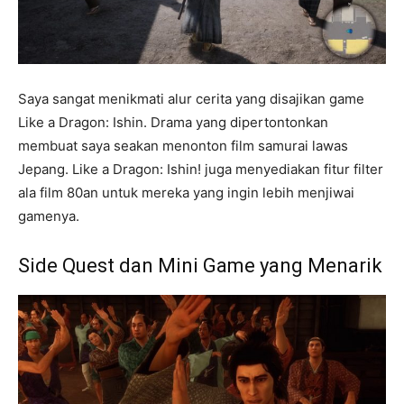
Saya sangat menikmati alur cerita yang disajikan game
Like a Dragon: Ishin. Drama yang dipertontonkan
membuat saya seakan menonton film samurai lawas
Jepang. Like a Dragon: Ishin! juga menyediakan fitur filter
ala film 80an untuk mereka yang ingin lebih menjiwai
gamenya.
Side Quest dan Mini Game yang Menarik