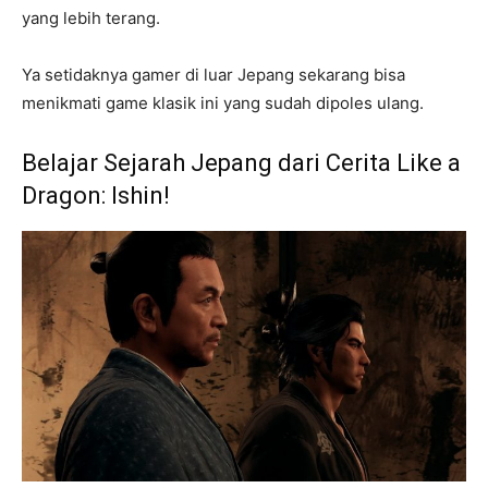
yang lebih terang.
Ya setidaknya gamer di luar Jepang sekarang bisa
menikmati game klasik ini yang sudah dipoles ulang.
Belajar Sejarah Jepang dari Cerita Like a
Dragon: Ishin!