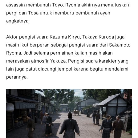
assassin membunuh Toyo. Ryoma akhirnya memutuskan
pergi dan Tosa untuk memburu pembunuh ayah
angkatnya.
Aktor pengisi suara Kazuma Kiryu, Takaya Kuroda juga
masih ikut berperan sebagai pengisi suara dari Sakamoto
Ryoma. Jadi selama permainan kalian masih akan
merasakan atmosfir Yakuza. Pengisi suara karakter yang
lain juga patut diacungi jempol karena begitu mendalami
perannya.