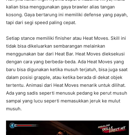
kalian bisa menggunakan gaya brawler alias tangan
kosong. Gaya bertarung ini memiliki defense yang payah,
tapi dari segi speed paling cepat.
Setiap stance memiliki finisher atau Heat Moves. Skill ini
tidak bisa dikeluarkan sembarangan melainkan
menggunakan bar dari Heat Bar. Heat Moves dieksekusi
dengan cara yang berbeda-beda. Ada Heat Moves yang
baru bisa digunakan ketika musuh terjatuh, bisa juga saat
dalam posisi grapple, atau ketika berada di dekat objek
tertentu. Animasi dari Heat Moves menarik untuk dilihat.
Ada yang sadis seperti menusuk pedang ke perut musuh
sampai yang lucu seperti memasukkan jeruk ke mulut
musuh.