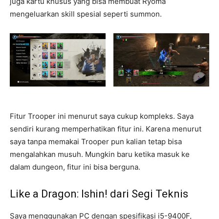
juga kartu khusus yang bisa membuat Ryoma
mengeluarkan skill spesial seperti summon.
Fitur Trooper ini menurut saya cukup kompleks. Saya
sendiri kurang memperhatikan fitur ini. Karena menurut
saya tanpa memakai Trooper pun kalian tetap bisa
mengalahkan musuh. Mungkin baru ketika masuk ke
dalam dungeon, fitur ini bisa berguna.
Like a Dragon: Ishin! dari Segi Teknis
Saya menggunakan PC dengan spesifikasi i5-9400F,