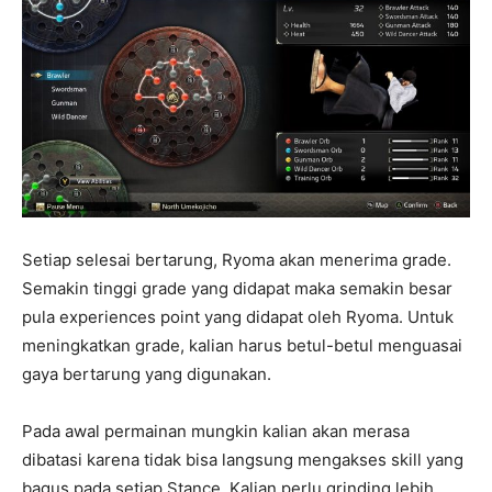
Setiap selesai bertarung, Ryoma akan menerima grade.
Semakin tinggi grade yang didapat maka semakin besar
pula experiences point yang didapat oleh Ryoma. Untuk
meningkatkan grade, kalian harus betul-betul menguasai
gaya bertarung yang digunakan.
Pada awal permainan mungkin kalian akan merasa
dibatasi karena tidak bisa langsung mengakses skill yang
bagus pada setiap Stance. Kalian perlu grinding lebih