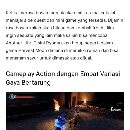
Ketika merasa bosan menjalankan misi utama, cobalah
menjajal side quest dan mini game yang tersedia. Dijamin
rasa bosan kalian akan hilang dan kembali fresh. Jika
ingin sesuatu yang lain maka kalian bisa mencoba
Another Life. Disini Ryoma akan hidup seperti dalam
game Harvest Moon dimana ia memiliki rumah dan bisa
menanam sayur untuk dimasak atau dijual.
Gameplay Action dengan Empat Variasi
Gaya Bertarung