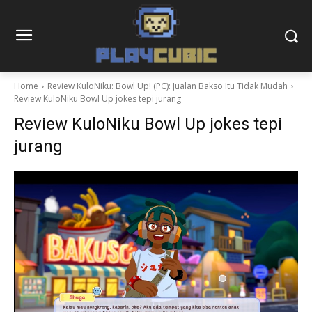
Home
Review KuloNiku: Bowl Up! (PC): Jualan Bakso Itu Tidak Mudah
Review KuloNiku Bowl Up jokes tepi jurang
Review KuloNiku Bowl Up jokes tepi
jurang