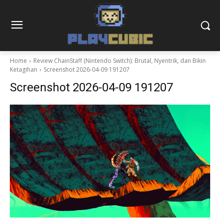
Home
Review ChainStaff (Nintendo Switch): Brutal, Nyentrik, dan Bikin
Ketagihan
Screenshot 2026-04-09 191207
Screenshot 2026-04-09 191207