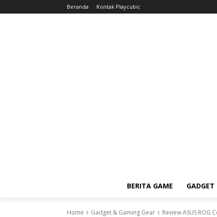
Beranda
Kontak Playcubic
BERITA GAME
GADGET 
Home
Gadget & Gaming Gear
Review ASUS ROG Cet