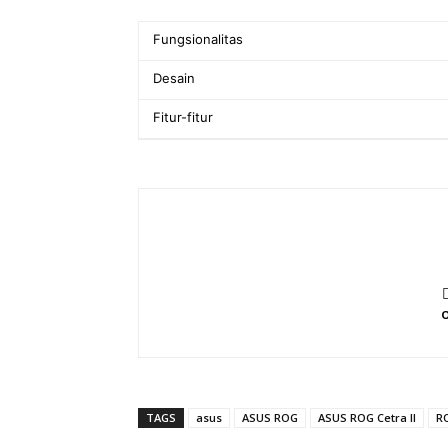
Fungsionalitas
Desain
Fitur-fitur
O
TAGS
asus
ASUS ROG
ASUS ROG Cetra II
RO