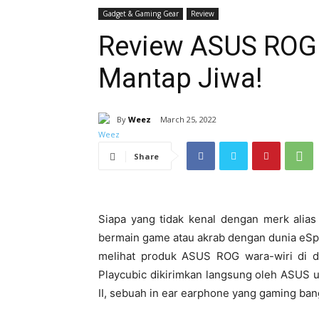
Gadget & Gaming Gear
Review
Review ASUS ROG C
Mantap Jiwa!
By
Weez
March 25, 2022
Share
Siapa yang tidak kenal dengan merk alia
bermain game atau akrab dengan dunia eSpo
melihat produk ASUS ROG wara-wiri di dun
Playcubic dikirimkan langsung oleh ASUS 
II, sebuah in ear earphone yang gaming ban