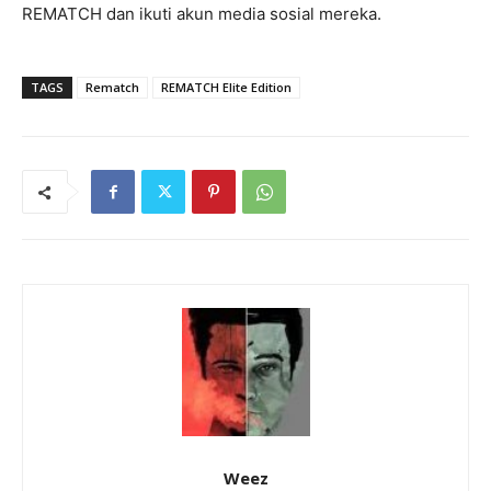
REMATCH dan ikuti akun media sosial mereka.
TAGS
Rematch
REMATCH Elite Edition
Weez