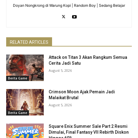
Doyan Nongkrong di Warung Kopi | Random Boy | Sedang Belajar
RELATED ARTICLES
Attack on Titan 3 Akan Rangkum Semua
Cerita Jadi Satu
August 5, 2026
Berita Game
Crimson Moon Ajak Pemain Jadi
Malaikat Brutal
August 5, 2026
Berita Game
Square Enix Summer Sale Part 2 Resmi
Dimulai, Final Fantasy VII Rebirth Diskon
Hingga 60%