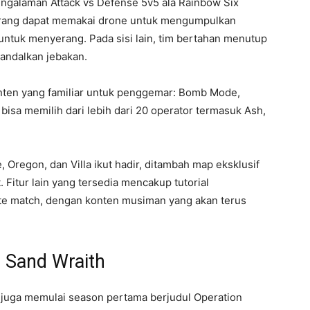
engalaman Attack vs Defense 5v5 ala Rainbow Six
erang dapat memakai drone untuk mengumpulkan
 untuk menyerang. Pada sisi lain, tim bertahan menutup
ndalkan jebakan.
nten yang familiar untuk penggemar: Bomb Mode,
sa memilih dari lebih dari 20 operator termasuk Ash,
, Oregon, dan Villa ikut hadir, ditambah map eksklusif
 Fitur lain yang tersedia mencakup tutorial
vate match, dengan konten musiman yang akan terus
 Sand Wraith
t juga memulai season pertama berjudul Operation