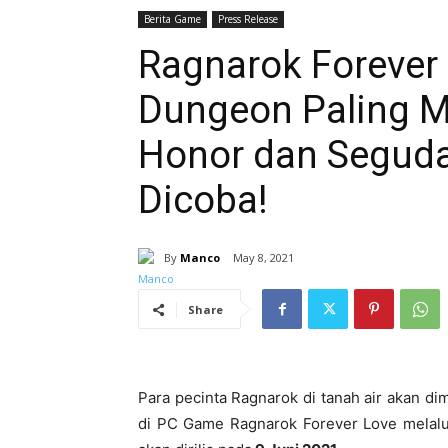
Berita Game
Press Release
Ragnarok Forever
Dungeon Paling M
Honor dan Seguda
Dicoba!
By
Manco
May 8, 2021
Share
Para pecinta Ragnarok di tanah air akan di
di PC Game Ragnarok Forever Love melalu