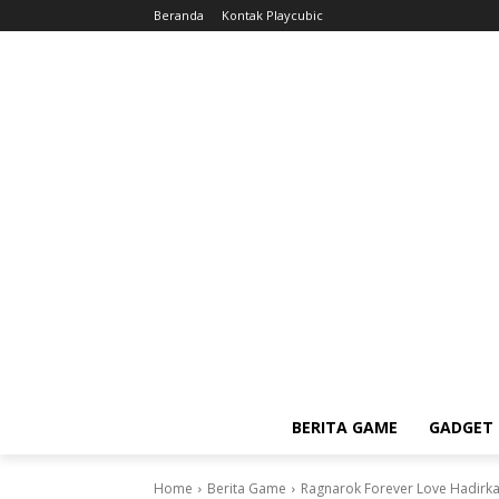
Beranda
Kontak Playcubic
BERITA GAME
GADGET 
Home
Berita Game
Ragnarok Forever Love Hadirk