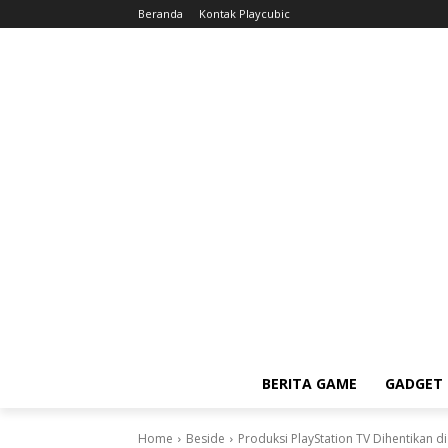
Beranda
Kontak Playcubic
BERITA GAME
GADGET 
Home
Beside
Produksi PlayStation TV Dihentikan d