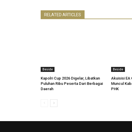
RELATED ARTICLES
Beside
Beside
Kapolri Cup 2026 Digelar, Libatkan
Akuisisi EA 
Puluhan Ribu Peserta Dari Berbagai
Muncul Kab
Daerah
PHK