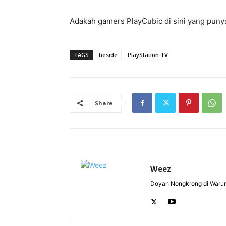
Adakah gamers PlayCubic di sini yang puny
TAGS
beside
PlayStation TV
Share
Weez
Doyan Nongkrong di Warun