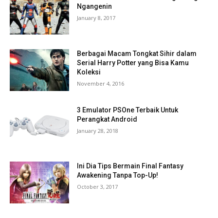
Ngangenin
January 8, 2017
Berbagai Macam Tongkat Sihir dalam
Serial Harry Potter yang Bisa Kamu
Koleksi
November 4, 2016
3 Emulator PSOne Terbaik Untuk
Perangkat Android
January 28, 2018
Ini Dia Tips Bermain Final Fantasy
Awakening Tanpa Top-Up!
October 3, 2017