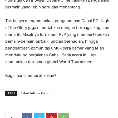
nostalgia dan inovasi, Cabal PC menjanjikan pengalaman
bermain yang lebih seru dan menantang.
Tak hanya mengumumkan pengumuman Cabal PC, Night
of the Glory juga dimeriahkan dengan berbagai kegiatan
menarik. Misalnya turnamen PvP yang mempertemukan
pemain-pemain terbaik, undian berhadiah, hingga
penghargaan komunitas untuk para gamer yang telah
mendukung perjalanan Cabal. Pada acara ini juga
diumumkan turnamen global World Tournament.
Bagaimana menurut kalian?
TAGS
Cabal: Infinite Combo