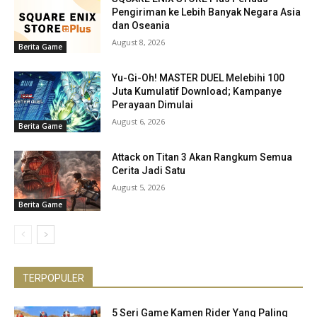
Pengiriman ke Lebih Banyak Negara Asia
dan Oseania
August 8, 2026
Berita Game
Yu-Gi-Oh! MASTER DUEL Melebihi 100
Juta Kumulatif Download; Kampanye
Perayaan Dimulai
August 6, 2026
Berita Game
Attack on Titan 3 Akan Rangkum Semua
Cerita Jadi Satu
August 5, 2026
Berita Game
TERPOPULER
5 Seri Game Kamen Rider Yang Paling