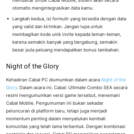
mendaftar untuk Cabal Mobile, sistem akan secara
otomatis mengintegrasikan data kamu.
Langkah kedua, isi formulir yang tersedia dengan data
yang valid dan kirimkan. Jangan lupa untuk
membagikan kode unik invite kepada teman-teman,
karena semakin banyak yang bergabung, semakin
besar pula peluang mendapatkan bonus tambahan.
Night of the Glory
Kehadiran Cabal PC diumumkan dalam acara
Night of the
Glory
. Dalam acara ini, Cabal: Ultimate Combo SEA secara
resmi mengumumkan versi game tersebut, menemani
Cabal Mobile. Pengumuman ini bukan sekadar
peluncuran di platform baru, tetapi juga menjadi
momentum penting dalam menyatukan kembali
komunitas yang telah lama terbentuk. Dengan kombinasi