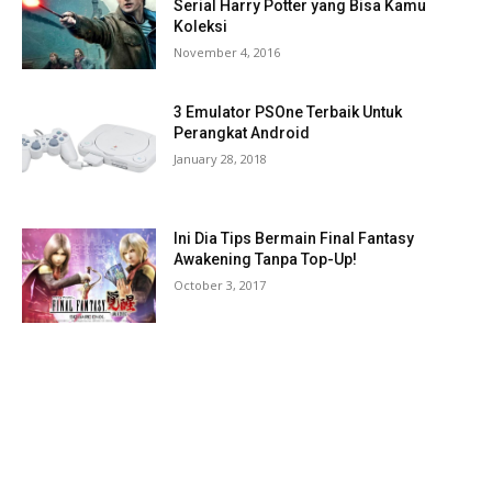
Serial Harry Potter yang Bisa Kamu
Koleksi
November 4, 2016
3 Emulator PSOne Terbaik Untuk
Perangkat Android
January 28, 2018
Ini Dia Tips Bermain Final Fantasy
Awakening Tanpa Top-Up!
October 3, 2017