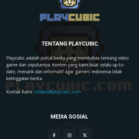
TENTANG PLAYCUBIC
Playcubic adalah portal berita yang membahas tentang video
game dan seputarnya. Konten yang kami buat selalu up-to-
date, menarik dan informatif agar gamers Indonesia tidak
ketinggalan berita.
Kontak Kami:
redaksi@playcubic.com
MEDIA SOSIAL