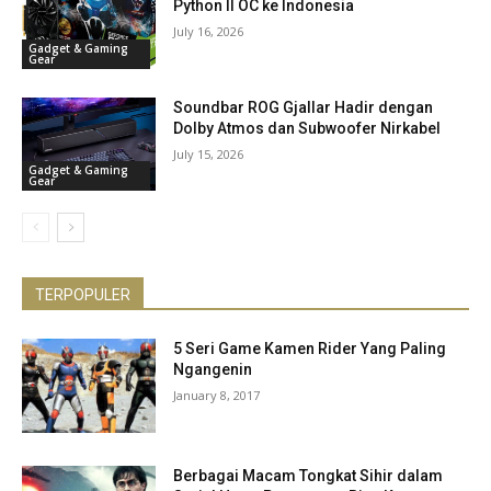
Python II OC ke Indonesia
July 16, 2026
Gadget & Gaming
Gear
Soundbar ROG Gjallar Hadir dengan
Dolby Atmos dan Subwoofer Nirkabel
July 15, 2026
Gadget & Gaming
Gear
TERPOPULER
5 Seri Game Kamen Rider Yang Paling
Ngangenin
January 8, 2017
Berbagai Macam Tongkat Sihir dalam