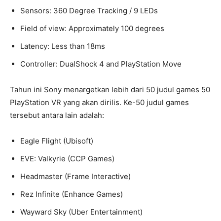
Sensors: 360 Degree Tracking / 9 LEDs
Field of view: Approximately 100 degrees
Latency: Less than 18ms
Controller: DualShock 4 and PlayStation Move
Tahun ini Sony menargetkan lebih dari 50 judul games 50
PlayStation VR yang akan dirilis. Ke-50 judul games
tersebut antara lain adalah:
Eagle Flight (Ubisoft)
EVE: Valkyrie (CCP Games)
Headmaster (Frame Interactive)
Rez Infinite (Enhance Games)
Wayward Sky (Uber Entertainment)