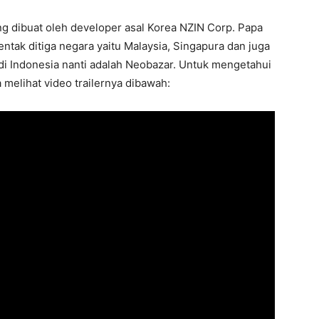
g dibuat oleh developer asal Korea NZIN Corp. Papa
ntak ditiga negara yaitu Malaysia, Singapura dan juga
di Indonesia nanti adalah Neobazar. Untuk mengetahui
 melihat video trailernya dibawah: