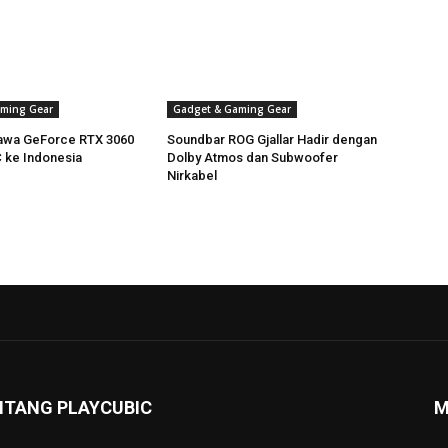
ming Gear
Gadget & Gaming Gear
awa GeForce RTX 3060
Soundbar ROG Gjallar Hadir dengan
C ke Indonesia
Dolby Atmos dan Subwoofer
Nirkabel
NTANG PLAYCUBIC
M