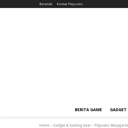
Beranda
Kontak Playcubic
BERITA GAME
GADGET 
Home
Gadget & Gaming Gear
Playcubic Menjajal 