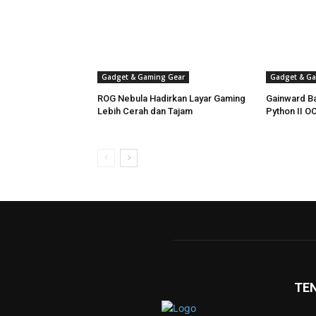
Gadget & Gaming Gear
Gadget & Ga
ROG Nebula Hadirkan Layar Gaming
Gainward B
Lebih Cerah dan Tajam
Python II O
TE