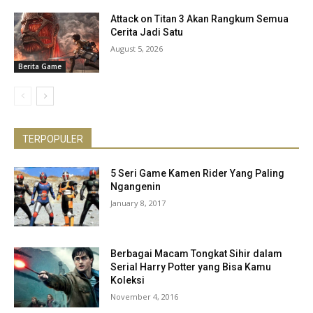
Attack on Titan 3 Akan Rangkum Semua
Cerita Jadi Satu
August 5, 2026
Berita Game
TERPOPULER
5 Seri Game Kamen Rider Yang Paling
Ngangenin
January 8, 2017
Berbagai Macam Tongkat Sihir dalam
Serial Harry Potter yang Bisa Kamu
Koleksi
November 4, 2016