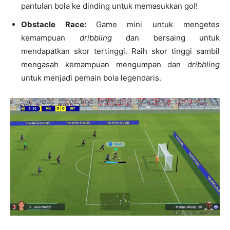
pantulan bola ke dinding untuk memasukkan gol!
Obstacle Race:
Game mini untuk mengetes
kemampuan
dribbling
dan bersaing untuk
mendapatkan skor tertinggi. Raih skor tinggi sambil
mengasah kemampuan mengumpan dan
dribbling
untuk menjadi pemain bola legendaris.