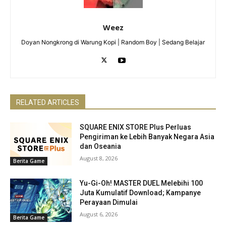
Weez
Doyan Nongkrong di Warung Kopi | Random Boy | Sedang Belajar
RELATED ARTICLES
SQUARE ENIX STORE Plus Perluas
Pengiriman ke Lebih Banyak Negara Asia
dan Oseania
August 8, 2026
Berita Game
Yu-Gi-Oh! MASTER DUEL Melebihi 100
Juta Kumulatif Download; Kampanye
Perayaan Dimulai
August 6, 2026
Berita Game