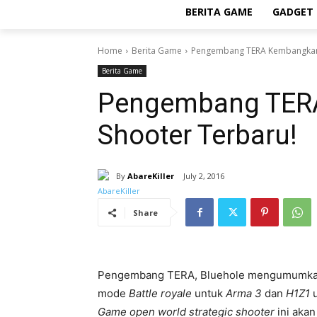
BERITA GAME
GADGET 
Home
Berita Game
Pengembang TERA Kembangkan
Berita Game
Pengembang TER
Shooter Terbaru!
By
AbareKiller
July 2, 2016
Share
Pengembang TERA, Bluehole mengumumkan 
mode
Battle royale
untuk
Arma 3
dan
H1Z1
u
Game open world strategic shooter
ini akan