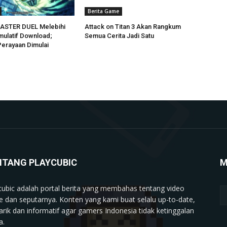
Berita Game
MASTER DUEL Melebihi
Attack on Titan 3 Akan Rangkum
mulatif Download;
Semua Cerita Jadi Satu
erayaan Dimulai
NTANG PLAYCUBIC
M
cubic adalah portal berita yang membahas tentang video
 dan seputarnya. Konten yang kami buat selalu up-to-date,
rik dan informatif agar gamers Indonesia tidak ketinggalan
a.