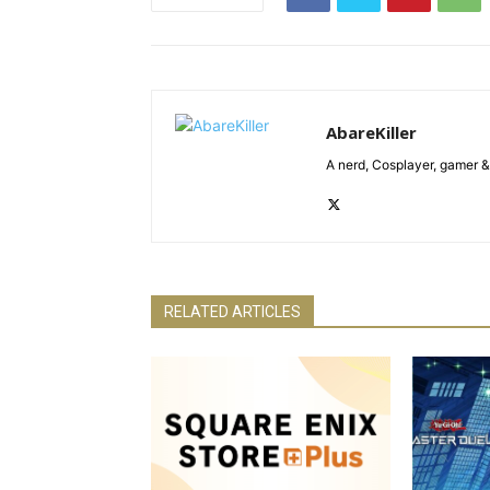
AbareKiller
A nerd, Cosplayer, gamer 
RELATED ARTICLES