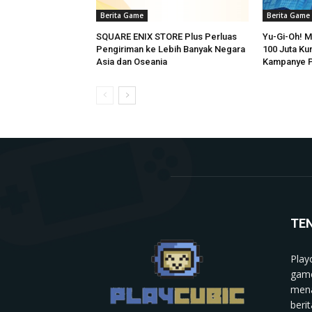
Berita Game
Berita Game
SQUARE ENIX STORE Plus Perluas
Yu-Gi-Oh! 
Pengiriman ke Lebih Banyak Negara
100 Juta Ku
Asia dan Oseania
Kampanye P
TE
Play
game
mena
berit