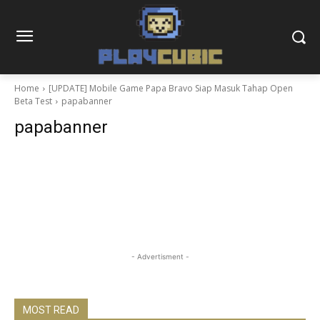
Home
[UPDATE] Mobile Game Papa Bravo Siap Masuk Tahap Open
Beta Test
papabanner
papabanner
- Advertisment -
MOST READ