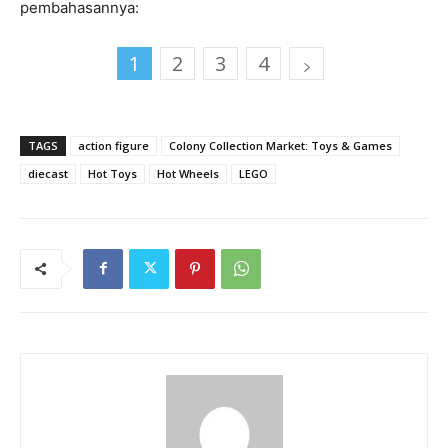
pembahasannya:
1
2
3
4
TAGS
action figure
Colony Collection Market: Toys & Games
diecast
Hot Toys
Hot Wheels
LEGO