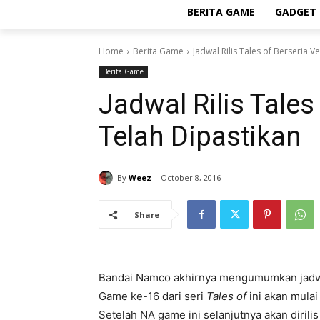
BERITA GAME
GADGET 
Home
Berita Game
Jadwal Rilis Tales of Berseria V
Berita Game
Jadwal Rilis Tales
Telah Dipastikan
By
Weez
October 8, 2016
Share
Bandai Namco akhirnya mengumumkan jadwa
Game ke-16 dari seri
Tales of
ini akan mulai
Setelah NA game ini selanjutnya akan dirilis