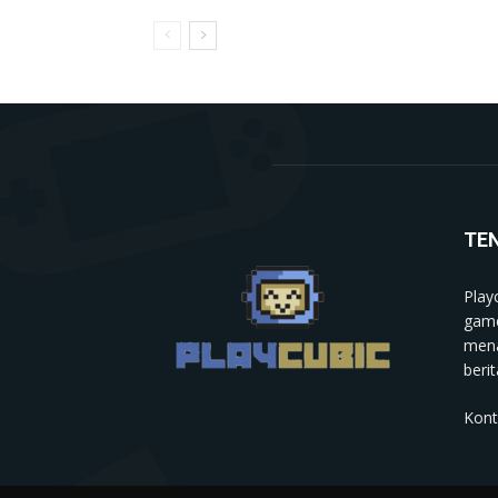
TE
Play
game
mena
berit
Kont