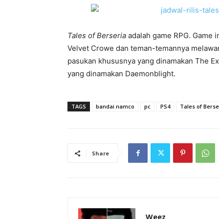
Tales of Berseria
adalah game RPG. Game in
Velvet Crowe dan teman-temannya melawan t
pasukan khususnya yang dinamakan The Exo
yang dinamakan Daemonblight.
TAGS
bandai namco
pc
PS4
Tales of Berse
Share
Weez