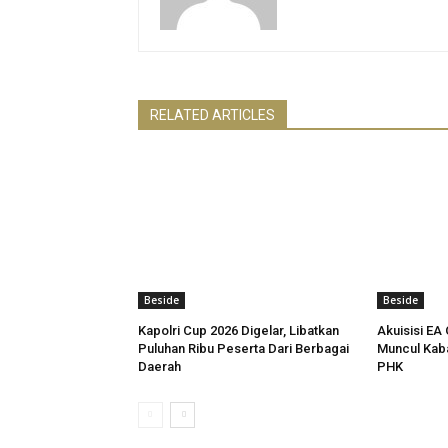
RELATED ARTICLES
Beside
Beside
Kapolri Cup 2026 Digelar, Libatkan
Akuisisi EA 
Puluhan Ribu Peserta Dari Berbagai
Muncul Kab
Daerah
PHK