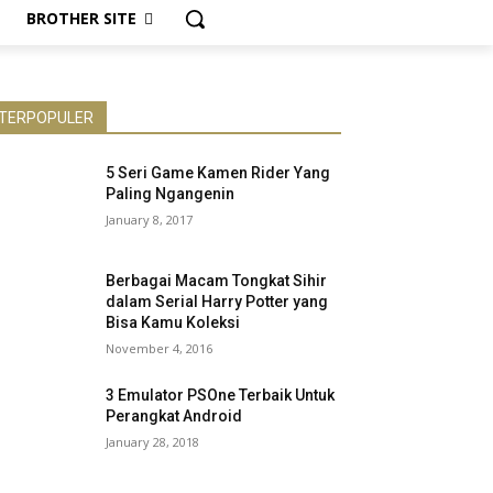
BROTHER SITE
TERPOPULER
5 Seri Game Kamen Rider Yang
Paling Ngangenin
January 8, 2017
Berbagai Macam Tongkat Sihir
dalam Serial Harry Potter yang
Bisa Kamu Koleksi
November 4, 2016
3 Emulator PSOne Terbaik Untuk
Perangkat Android
January 28, 2018