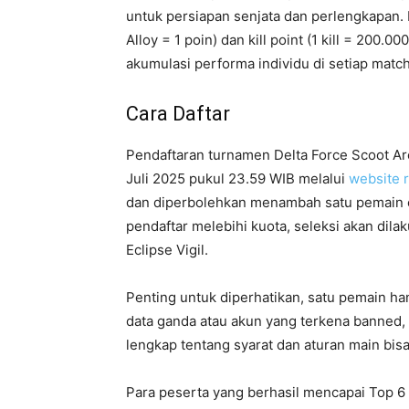
untuk persiapan senjata dan perlengkapan. 
Alloy = 1 poin) dan kill point (1 kill = 200.0
akumulasi performa individu di setiap match
Cara Daftar
Pendaftaran turnamen Delta Force Scoot Ar
Juli 2025 pukul 23.59 WIB melalui
website 
dan diperbolehkan menambah satu pemain ca
pendaftar melebihi kuota, seleksi akan dila
Eclipse Vigil.
Penting untuk diperhatikan, satu pemain han
data ganda atau akun yang terkena banned, m
lengkap tentang syarat dan aturan main bisa 
Para peserta yang berhasil mencapai Top 6