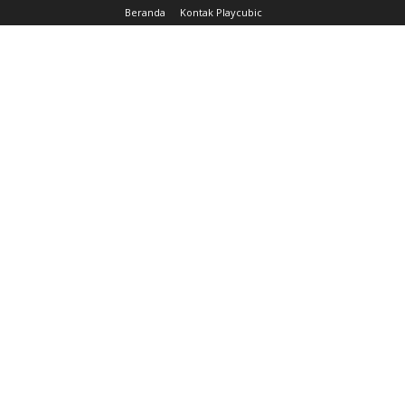
Beranda
Kontak Playcubic