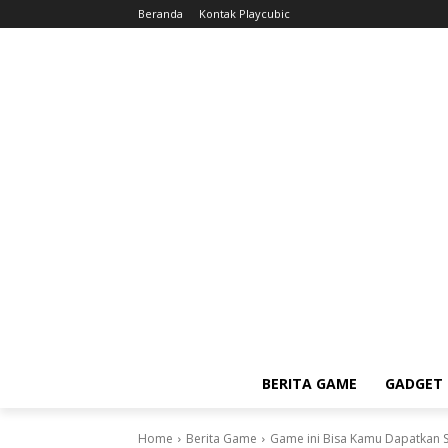
Beranda
Kontak Playcubic
BERITA GAME
GADGET 
Home
Berita Game
Game ini Bisa Kamu Dapatkan Se