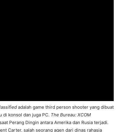
assified
adalah game third person shooter yang dibuat
lu di konsol dan juga PC.
The Bureau: XCOM
aat Perang Dingin antara Amerika dan Rusia terjadi.
t Carter, salah seorang agen dari dinas rahasia