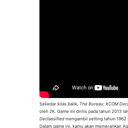
Sekedar kilas balik,
The Bureau: XCOM Decl
oleh 2K. Game ini dirilis pada tahun 2013 la
Declassified
mengambil setting tahun 1962 s
Dalam game ini, kamu akan memerankan Agen