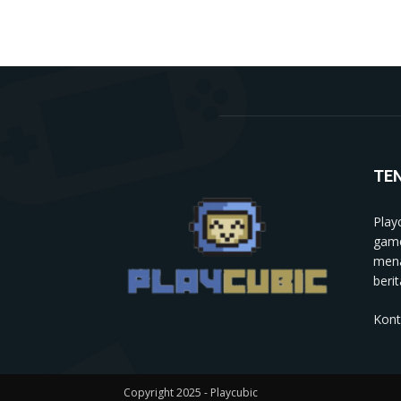
TE
Play
game
mena
berit
Kont
Copyright 2025 - Playcubic