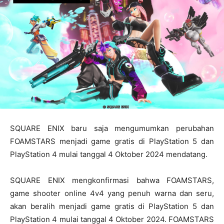
SQUARE ENIX baru saja mengumumkan perubahan
FOAMSTARS menjadi game gratis di PlayStation 5 dan
PlayStation 4 mulai tanggal 4 Oktober 2024 mendatang.
SQUARE ENIX mengkonfirmasi bahwa FOAMSTARS,
game shooter online 4v4 yang penuh warna dan seru,
akan beralih menjadi game gratis di PlayStation 5 dan
PlayStation 4 mulai tanggal 4 Oktober 2024. FOAMSTARS