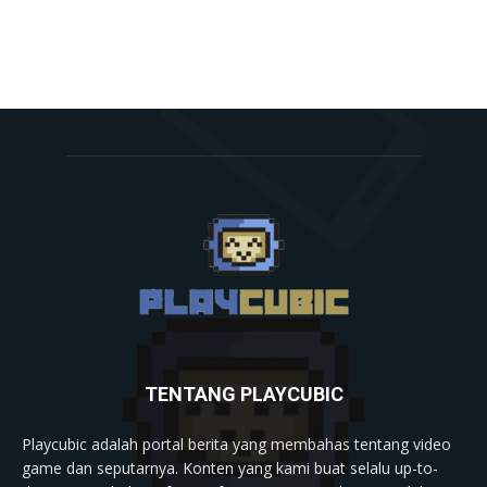
TENTANG PLAYCUBIC
Playcubic adalah portal berita yang membahas tentang video
game dan seputarnya. Konten yang kami buat selalu up-to-