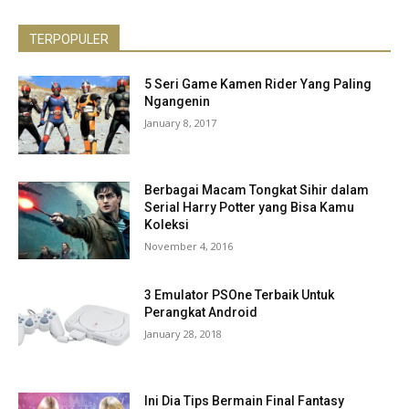
TERPOPULER
5 Seri Game Kamen Rider Yang Paling
Ngangenin
January 8, 2017
Berbagai Macam Tongkat Sihir dalam
Serial Harry Potter yang Bisa Kamu
Koleksi
November 4, 2016
3 Emulator PSOne Terbaik Untuk
Perangkat Android
January 28, 2018
Ini Dia Tips Bermain Final Fantasy