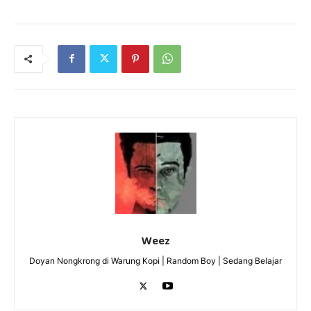
Weez
Doyan Nongkrong di Warung Kopi | Random Boy | Sedang Belajar