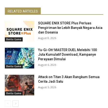
RELATED ARTICLES
SQUARE ENIX STORE Plus Perluas
Pengiriman ke Lebih Banyak Negara Asia
dan Oseania
August 8, 2026
Berita Game
Yu-Gi-Oh! MASTER DUEL Melebihi 100
Juta Kumulatif Download; Kampanye
Perayaan Dimulai
August 6, 2026
Berita Game
Attack on Titan 3 Akan Rangkum Semua
Cerita Jadi Satu
August 5, 2026
Berita Game