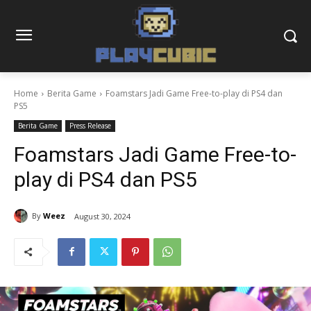
Home
Berita Game
Foamstars Jadi Game Free-to-play di PS4 dan
PS5
Berita Game
Press Release
Foamstars Jadi Game Free-to-
play di PS4 dan PS5
By
Weez
August 30, 2024