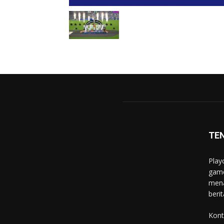
TE
Play
game
mena
berit
Kont