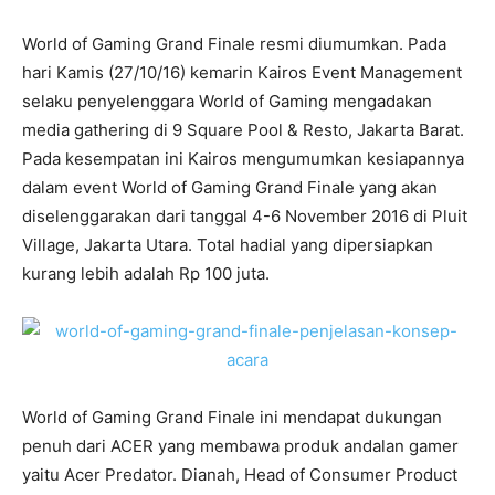
World of Gaming Grand Finale resmi diumumkan. Pada
hari Kamis (27/10/16) kemarin Kairos Event Management
selaku penyelenggara World of Gaming mengadakan
media gathering di 9 Square Pool & Resto, Jakarta Barat.
Pada kesempatan ini Kairos mengumumkan kesiapannya
dalam event World of Gaming Grand Finale yang akan
diselenggarakan dari tanggal 4-6 November 2016 di Pluit
Village, Jakarta Utara. Total hadial yang dipersiapkan
kurang lebih adalah Rp 100 juta.
World of Gaming Grand Finale ini mendapat dukungan
penuh dari ACER yang membawa produk andalan gamer
yaitu Acer Predator. Dianah, Head of Consumer Product