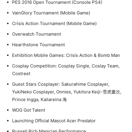
PES 2016 Open Tournament (Console PS4)
VainGlory Tournament (Mobile Game)
Crisis Action Tournament (Mobile Game)
Overwatch Tournament
Hearthstone Tournament
Exhibition Mobile Games: Crisis Action & Bomb Man
Cosplay Competition: Cosplay Single, Coslay Team,
Costreet
Guest Stars Cosplayer: Sakurahime Cosplayer,
YukiNeko Cosplayer, Onnies, Yukitora Keiji-雪虎慶次,
Prince Ingga, Kailareina 海
WOG Got Talent
Launching Official Mascot Acer Predator
Russell Rich Magician Performance