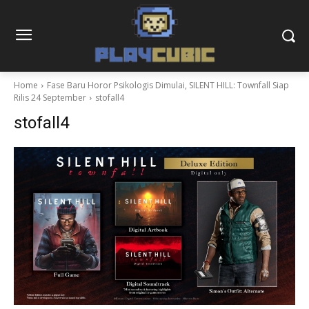
Home
Fase Baru Horor Psikologis Dimulai, SILENT HILL: Townfall Siap
Rilis 24 September
stofall4
stofall4