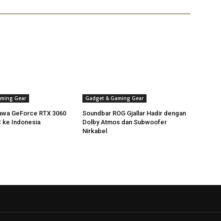
ming Gear
Gadget & Gaming Gear
awa GeForce RTX 3060
Soundbar ROG Gjallar Hadir dengan
C ke Indonesia
Dolby Atmos dan Subwoofer
Nirkabel