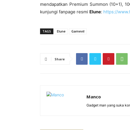
mendapatkan Premium Summon (10+1), 100.0
kunjungi fanpage resmi
Elune
:
https://www.
TAGS
Elune
Gamevil
Share
Manco
Gadget man yang suka ko