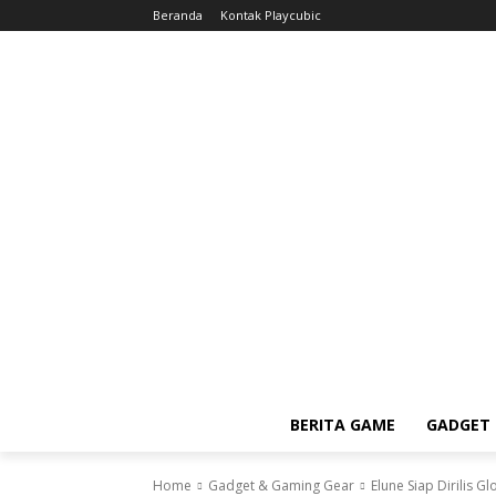
Beranda
Kontak Playcubic
BERITA GAME
GADGET 
Home
Gadget & Gaming Gear
Elune Siap Dirilis Gl