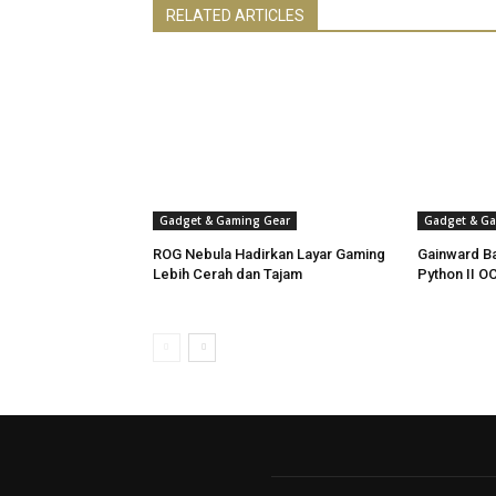
RELATED ARTICLES
Gadget & Gaming Gear
Gadget & Ga
ROG Nebula Hadirkan Layar Gaming
Gainward B
Lebih Cerah dan Tajam
Python II O