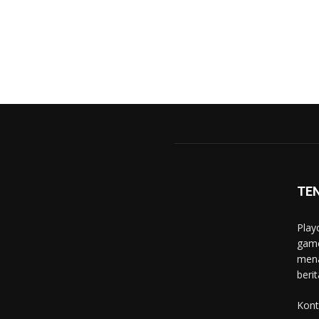
TE
Play
game
mena
berit
Kont