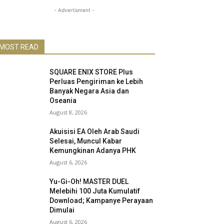
- Advertisment -
MOST READ
SQUARE ENIX STORE Plus
Perluas Pengiriman ke Lebih
Banyak Negara Asia dan
Oseania
August 8, 2026
Akuisisi EA Oleh Arab Saudi
Selesai, Muncul Kabar
Kemungkinan Adanya PHK
August 6, 2026
Yu-Gi-Oh! MASTER DUEL
Melebihi 100 Juta Kumulatif
Download; Kampanye Perayaan
Dimulai
August 6, 2026