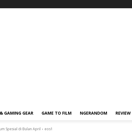
& GAMING GEAR
GAME TO FILM
NGERANDOM
REVIEW
m Spesial di Bulan April
eos1