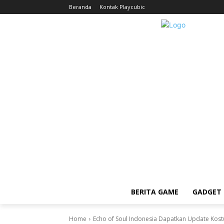
Beranda
Kontak Playcubic
BERITA GAME
GADGET 
Home
Echo of Soul Indonesia Dapatkan Update Kostu