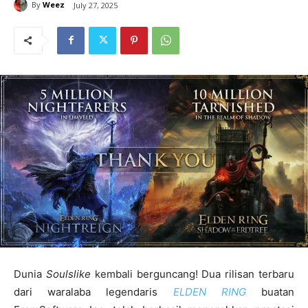
By
Weez
July 27, 2025
Dunia
Soulslike
kembali berguncang! Dua rilisan terbaru
dari waralaba legendaris
ELDEN RING
buatan