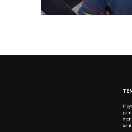
TE
Play
game
mena
berit