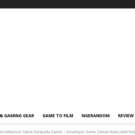
& GAMING GEAR
GAME TO FILM
NGERANDOM
REVIEW
ni Influencer Game Daripada Gamer
Developer Game Zaman Now Lebih Pedu