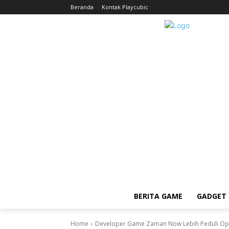
Beranda
Kontak Playcubic
BERITA GAME
GADGET 
Home
Developer Game Zaman Now Lebih Peduli Opi