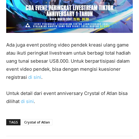
Ada juga event posting video pendek kreasi ulang game
atau ikuti peringkat livestream untuk berbagi total hadiah
uang tunai sebesar US8.000. Untuk berpartisipasi dalam
event video pendek, bisa dengan mengisi kuesioner
registrasi
di sini
.
Untuk detail dari event anniversary Crystal of Atlan bisa
dilihat
di sini
.
TAGS
Crystal of Atlan