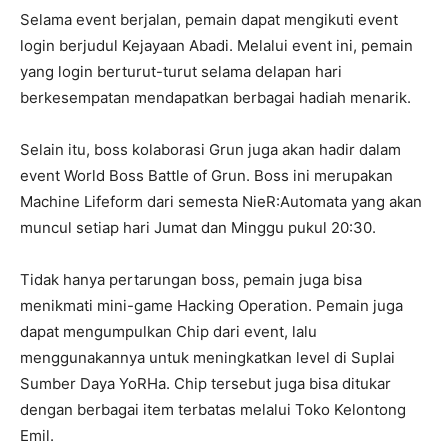
Selama event berjalan, pemain dapat mengikuti event
login berjudul Kejayaan Abadi. Melalui event ini, pemain
yang login berturut-turut selama delapan hari
berkesempatan mendapatkan berbagai hadiah menarik.
Selain itu, boss kolaborasi Grun juga akan hadir dalam
event World Boss Battle of Grun. Boss ini merupakan
Machine Lifeform dari semesta NieR:Automata yang akan
muncul setiap hari Jumat dan Minggu pukul 20:30.
Tidak hanya pertarungan boss, pemain juga bisa
menikmati mini-game Hacking Operation. Pemain juga
dapat mengumpulkan Chip dari event, lalu
menggunakannya untuk meningkatkan level di Suplai
Sumber Daya YoRHa. Chip tersebut juga bisa ditukar
dengan berbagai item terbatas melalui Toko Kelontong
Emil.