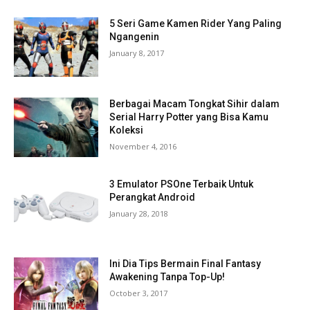
5 Seri Game Kamen Rider Yang Paling
Ngangenin
January 8, 2017
Berbagai Macam Tongkat Sihir dalam
Serial Harry Potter yang Bisa Kamu
Koleksi
November 4, 2016
3 Emulator PSOne Terbaik Untuk
Perangkat Android
January 28, 2018
Ini Dia Tips Bermain Final Fantasy
Awakening Tanpa Top-Up!
October 3, 2017