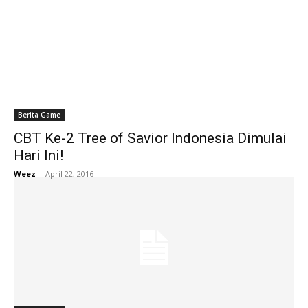
Berita Game
CBT Ke-2 Tree of Savior Indonesia Dimulai
Hari Ini!
Weez
-
April 22, 2016