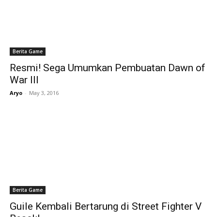
Berita Game
Resmi! Sega Umumkan Pembuatan Dawn of
War III
Aryo
-
May 3, 2016
Berita Game
Guile Kembali Bertarung di Street Fighter V