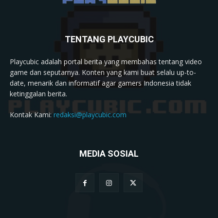
TENTANG PLAYCUBIC
Playcubic adalah portal berita yang membahas tentang video
game dan seputarnya. Konten yang kami buat selalu up-to-
date, menarik dan informatif agar gamers Indonesia tidak
ketinggalan berita.
Kontak Kami:
redaksi@playcubic.com
MEDIA SOSIAL