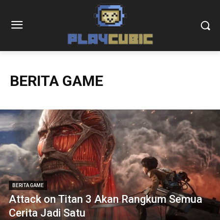
BERITA GAME
BERITA GAME
Attack on Titan 3 Akan Rangkum Semua
Cerita Jadi Satu