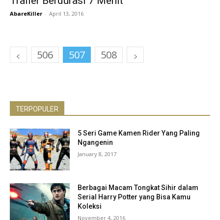
Trailer Berdurasi 7 Menit
AbareKiller
-
April 13, 2016
506
507
508
TERPOPULER
5 Seri Game Kamen Rider Yang Paling
Ngangenin
January 8, 2017
Berbagai Macam Tongkat Sihir dalam
Serial Harry Potter yang Bisa Kamu
Koleksi
November 4, 2016