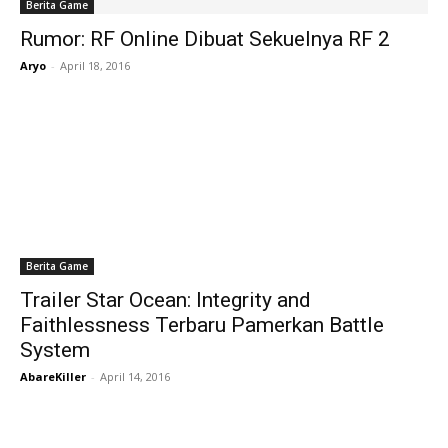
Berita Game
Rumor: RF Online Dibuat Sekuelnya RF 2
Aryo
-
April 18, 2016
Berita Game
Trailer Star Ocean: Integrity and
Faithlessness Terbaru Pamerkan Battle
System
AbareKiller
-
April 14, 2016