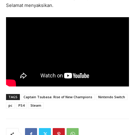
Selamat menyaksikan.
TAGS
Captain Tsubasa: Rise of New Champions
Nintendo Switch
pc
PS4
Steam