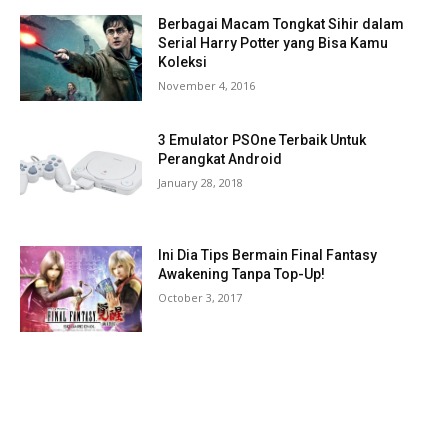
Berbagai Macam Tongkat Sihir dalam
Serial Harry Potter yang Bisa Kamu
Koleksi
November 4, 2016
3 Emulator PSOne Terbaik Untuk
Perangkat Android
January 28, 2018
Ini Dia Tips Bermain Final Fantasy
Awakening Tanpa Top-Up!
October 3, 2017