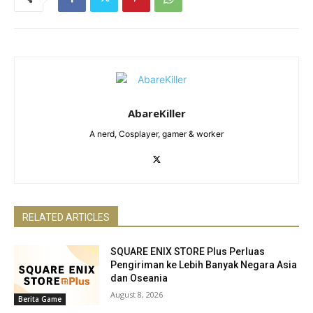
AbareKiller
A nerd, Cosplayer, gamer & worker
RELATED ARTICLES
SQUARE ENIX STORE Plus Perluas
Pengiriman ke Lebih Banyak Negara Asia
dan Oseania
August 8, 2026
Berita Game