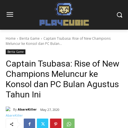
Home
Berita Game
Captain Tsubasa: Rise of New Champions
Meluncur ke Konsol dan PC Bulan...
Berita Game
Captain Tsubasa: Rise of New
Champions Meluncur ke
Konsol dan PC Bulan Agustus
Tahun Ini
By
AbareKiller
May 27, 2020