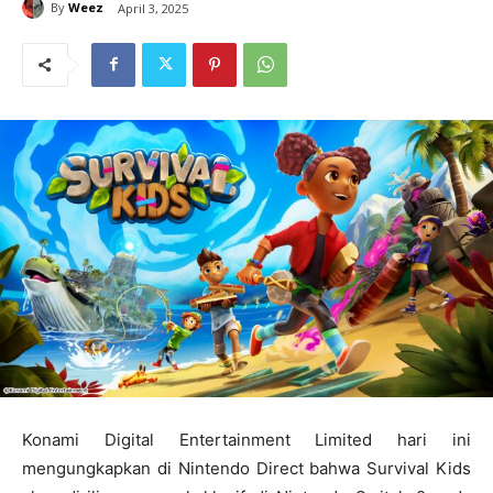
By
Weez
April 3, 2025
Konami Digital Entertainment Limited hari ini
mengungkapkan di Nintendo Direct bahwa Survival Kids