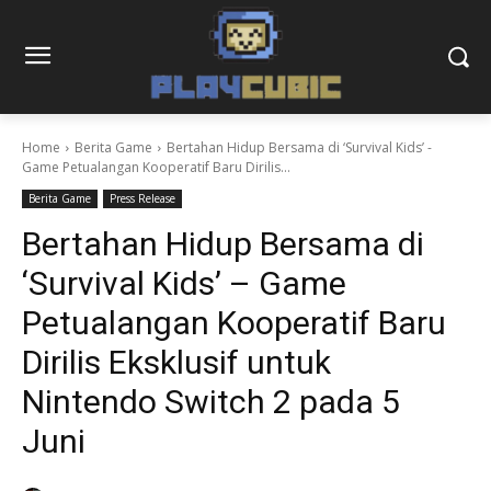
Home
Berita Game
Bertahan Hidup Bersama di ‘Survival Kids’ -
Game Petualangan Kooperatif Baru Dirilis...
Berita Game
Press Release
Bertahan Hidup Bersama di
‘Survival Kids’ – Game
Petualangan Kooperatif Baru
Dirilis Eksklusif untuk
Nintendo Switch 2 pada 5
Juni