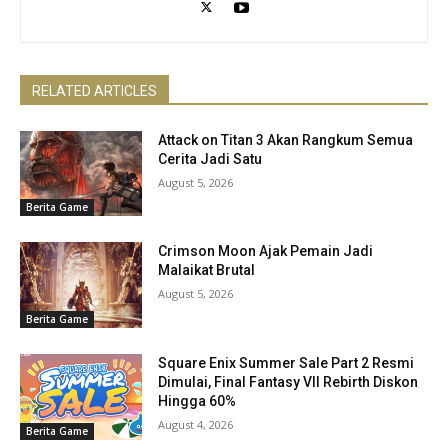
RELATED ARTICLES
Attack on Titan 3 Akan Rangkum Semua
Cerita Jadi Satu
August 5, 2026
Berita Game
Crimson Moon Ajak Pemain Jadi
Malaikat Brutal
August 5, 2026
Berita Game
Square Enix Summer Sale Part 2 Resmi
Dimulai, Final Fantasy VII Rebirth Diskon
Hingga 60%
August 4, 2026
Berita Game