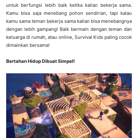
untuk berfungsi lebih baik ketika kalian bekerja sama.
Kamu bisa saja menebang pohon sendirian, tapi kalau
kamu sama teman bekerja sama kalian bisa menebangnya
dengan lebih gampang! Baik bermain dengan teman dan
keluarga di rumah, atau online, Survival Kids paling cocok
dimainkan bersama!
Bertahan Hidup Dibuat Simpel!