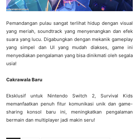
Pemandangan pulau sangat terlihat hidup dengan visual
yang meriah, soundtrack yang menyenangkan dan efek
suara yang lucu. Digabungkan dengan mekanik gameplay
yang simpel dan UI yang mudah diakses, game ini
menyediakan pengalaman yang bisa dinikmati oleh segala
usia!
Cakrawala Baru
Eksklusif untuk Nintendo Switch 2, Survival Kids
memanfaatkan penuh fitur komunikasi unik dan game-
sharing konsol baru ini, meningkatkan pengalaman
bermain dan multiplayer jadi makin seru!