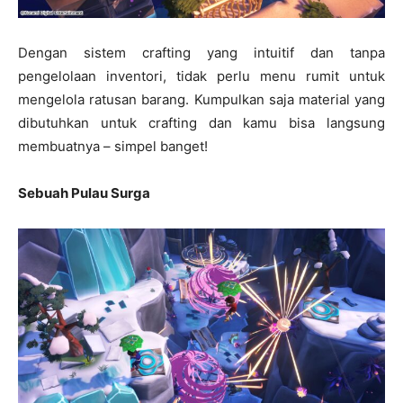
Dengan sistem crafting yang intuitif dan tanpa
pengelolaan inventori, tidak perlu menu rumit untuk
mengelola ratusan barang. Kumpulkan saja material yang
dibutuhkan untuk crafting dan kamu bisa langsung
membuatnya – simpel banget!
Sebuah Pulau Surga