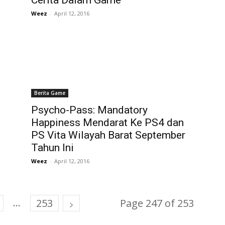
Cerita Dalam Game
Weez
-
April 12, 2016
Berita Game
Psycho-Pass: Mandatory
Happiness Mendarat Ke PS4 dan
PS Vita Wilayah Barat September
Tahun Ini
Weez
-
April 12, 2016
...
253
Page 247 of 253