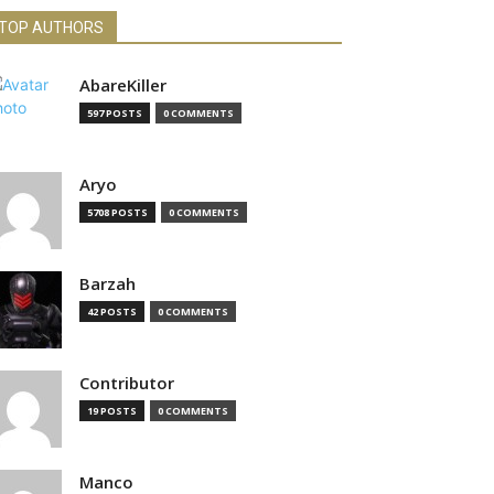
TOP AUTHORS
AbareKiller
597 POSTS
0 COMMENTS
Aryo
5708 POSTS
0 COMMENTS
Barzah
42 POSTS
0 COMMENTS
Contributor
19 POSTS
0 COMMENTS
Manco