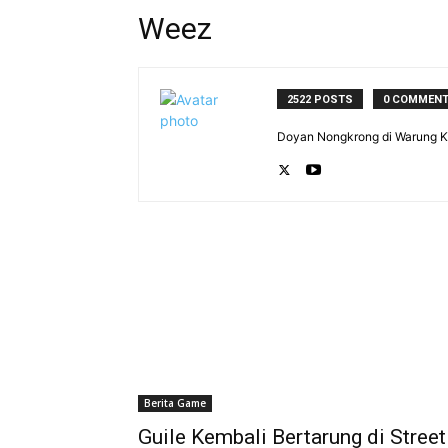
Weez
2522 POSTS
0 COMMEN
Doyan Nongkrong di Warung Ko
Berita Game
Guile Kembali Bertarung di Street