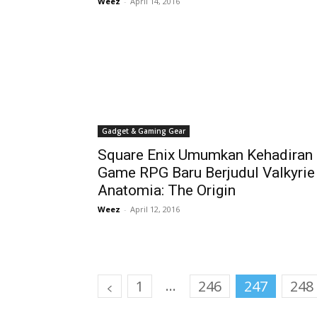
Weez
-
April 14, 2016
Gadget & Gaming Gear
Square Enix Umumkan Kehadiran
Game RPG Baru Berjudul Valkyrie
Anatomia: The Origin
Weez
-
April 12, 2016
...
1
246
247
248