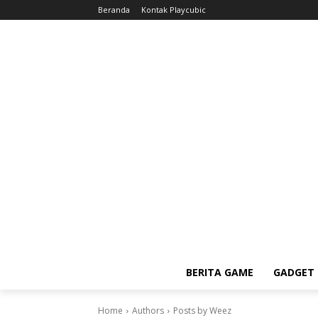
Beranda
Kontak Playcubic
BERITA GAME
GADGET 
Home
Authors
Posts by Weez