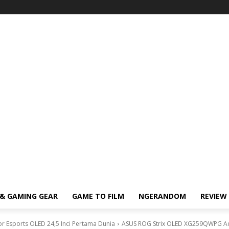
& GAMING GEAR
GAME TO FILM
NGERANDOM
REVIEW
 Esports OLED 24,5 Inci Pertama Dunia
ASUS ROG Strix OLED XG259QWPG Ace,