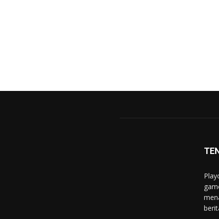
TE
Play
game
mena
berit