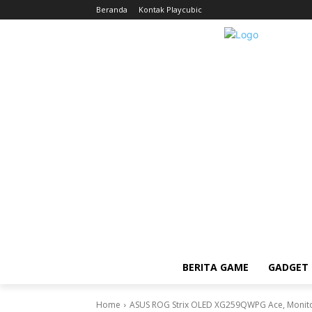
Beranda
Kontak Playcubic
BERITA GAME
GADGET 
Home
ASUS ROG Strix OLED XG259QWPG Ace, Monitor