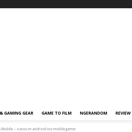
& GAMING GEAR
GAME TO FILM
NGERANDOM
REVIEW
s Mobile
icarus-m-android-ios-mobilegamer