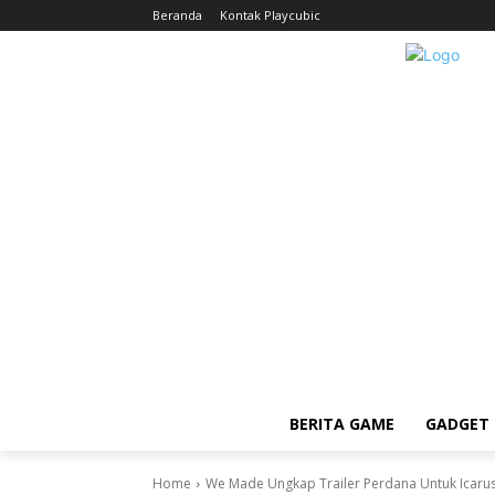
Beranda
Kontak Playcubic
BERITA GAME
GADGET 
Home
We Made Ungkap Trailer Perdana Untuk Icaru