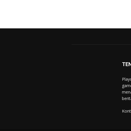
TE
Play
game
mena
berit
Kont